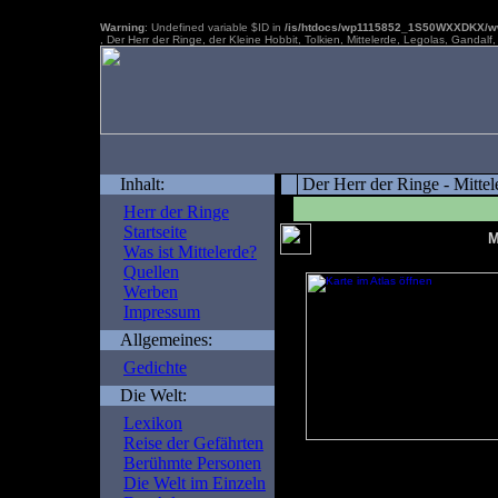
Warning
: Undefined variable $ID in
/is/htdocs/wp1115852_1S50WXXDKX/www
, Der Herr der Ringe, der Kleine Hobbit, Tolkien, Mittelerde, Legolas, Gandal
Inhalt:
Der Herr der Ringe - Mittel
Herr der Ringe
Startseite
M
Was ist Mittelerde?
Quellen
Werben
Impressum
Allgemeines:
Gedichte
Die Welt:
Lexikon
Reise der Gefährten
im Atlas zeigen
Berühmte Personen
Die Welt im Einzeln