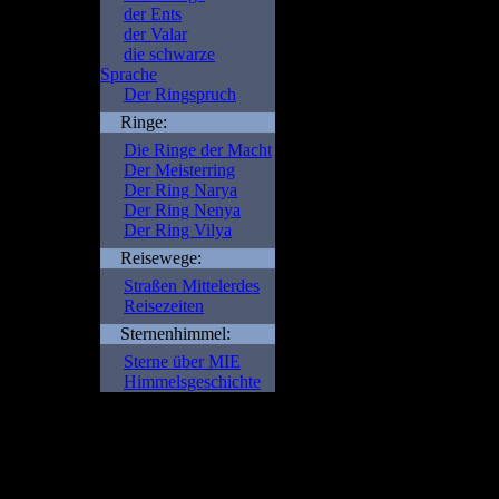
der Ents
der Valar
die schwarze
Sprache
Der Ringspruch
Ringe:
Die Ringe der Macht
Der Meisterring
Der Ring Narya
Der Ring Nenya
Der Ring Vilya
Reisewege:
Straßen Mittelerdes
Reisezeiten
Sternenhimmel:
Sterne über MIE
Himmelsgeschichte