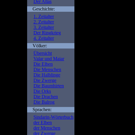
Der Atlas
Geschichte:
Fatal error
: Uncaught Err
1. Zeitalter
/is/htdocs/wp1115852_1
2. Zeitalter
portal.de/beschreibung.p
3. Zeitalter
/is/htdocs/wp1115852_1S
Der Ringkrieg
include() #1 {main} thro
4. Zeitalter
portal.de/beschreibung.
Völker:
Übersicht
Valar und Maiar
Die Elben
Die Menschen
Die Halblinge
Die Zwerge
Die Baumhirten
Die Orks
Die Drachen
Die Balrog
Sprachen:
Sindarin-Wörterbuch
der Elben
der Menschen
der Zwerge