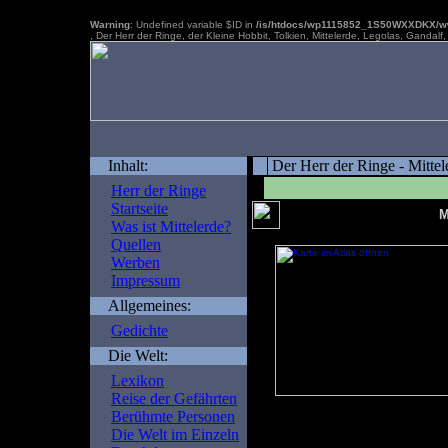
Warning
: Undefined variable $ID in
/is/htdocs/wp1115852_1S50WXXDKX/www
, Der Herr der Ringe, der Kleine Hobbit, Tolkien, Mittelerde, Legolas, Gandal
Inhalt:
Der Herr der Ringe - Mittel
Herr der Ringe
Startseite
M
Was ist Mittelerde?
Quellen
Werben
Impressum
Allgemeines:
Gedichte
Die Welt:
Lexikon
Reise der Gefährten
im Atlas zeigen
Berühmte Personen
Die Welt im Einzeln