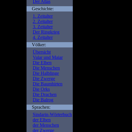
Der Atlas
Geschichte:
Fatal error
: Uncaught Err
1. Zeitalter
/is/htdocs/wp1115852_1
2. Zeitalter
portal.de/beschreibung.p
3. Zeitalter
/is/htdocs/wp1115852_1S
Der Ringkrieg
include() #1 {main} thro
4. Zeitalter
portal.de/beschreibung.
Völker:
Übersicht
Valar und Maiar
Die Elben
Die Menschen
Die Halblinge
Die Zwerge
Die Baumhirten
Die Orks
Die Drachen
Die Balrog
Sprachen:
Sindarin-Wörterbuch
der Elben
der Menschen
der Zwerge