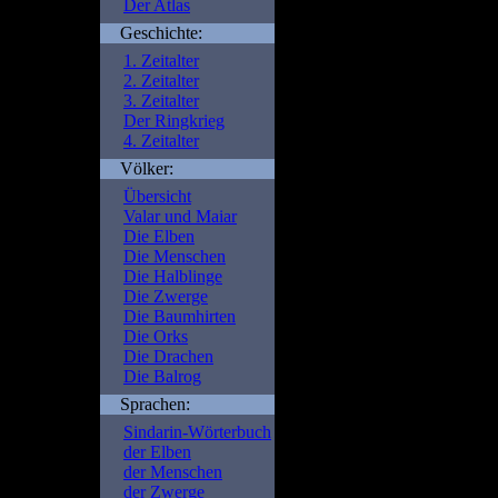
Der Atlas
Geschichte:
Fatal error
: Uncaught Err
1. Zeitalter
/is/htdocs/wp1115852_1
2. Zeitalter
portal.de/beschreibung.p
3. Zeitalter
/is/htdocs/wp1115852_1S
Der Ringkrieg
include() #1 {main} thro
4. Zeitalter
portal.de/beschreibung.
Völker:
Übersicht
Valar und Maiar
Die Elben
Die Menschen
Die Halblinge
Die Zwerge
Die Baumhirten
Die Orks
Die Drachen
Die Balrog
Sprachen:
Sindarin-Wörterbuch
der Elben
der Menschen
der Zwerge