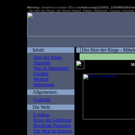
Warning
: Undefined variable $ID in
/is/htdocs/wp1115852_1S50WXXDKX/www
, Der Herr der Ringe, der Kleine Hobbit, Tolkien, Mittelerde, Legolas, Gandal
Inhalt:
Der Herr der Ringe - Mittel
Herr der Ringe
Startseite
Mi
Was ist Mittelerde?
Quellen
Werben
Impressum
Allgemeines:
Gedichte
Die Welt:
Lexikon
Reise der Gefährten
im Atlas zeigen
Berühmte Personen
Die Welt im Einzeln