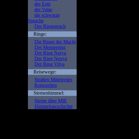
der Ents
der Valar
die schwarze
Sprache
Der Ringspruch
Ringe:
Die Ringe der Macht
Der Meisterring
Der Ring Narya
Der Ring Nenya
Der Ring Vilya
Reisewege:
Straßen Mittelerdes
Reisezeiten
Sternenhimmel:
Sterne über MIE
Himmelsgeschichte